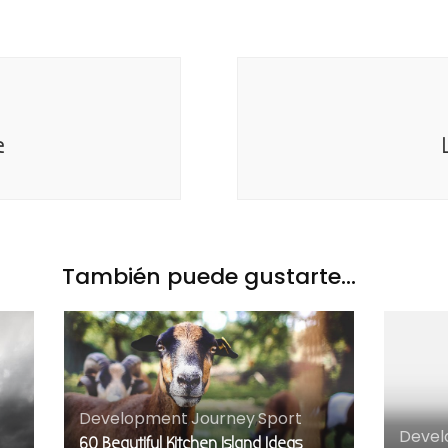
e
También puede gustarte...
Development
,
Journey
,
Sport
Deve
60 Beautiful Kitchen Island Ideas