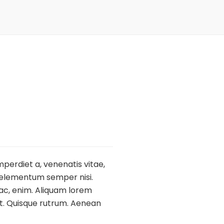
imperdiet a, venenatis vitae,
s elementum semper nisi.
d ac, enim. Aliquam lorem
reet. Quisque rutrum. Aenean