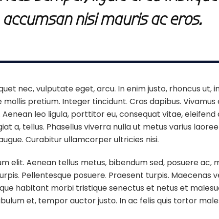
accumsan nisi mauris ac eros.
liquet nec, vulputate eget, arcu. In enim justo, rhoncus ut, 
de mollis pretium. Integer tincidunt. Cras dapibus. Vivamu
 Aenean leo ligula, porttitor eu, consequat vitae, eleifen
ugiat a, tellus. Phasellus viverra nulla ut metus varius lao
 augue. Curabitur ullamcorper ultricies nisi.
m elit. Aenean tellus metus, bibendum sed, posuere ac, m
 turpis. Pellentesque posuere. Praesent turpis. Maecenas v
sque habitant morbi tristique senectus et netus et males
bulum et, tempor auctor justo. In ac felis quis tortor mal