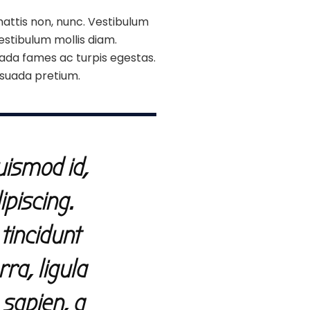
attis non, nunc. Vestibulum
estibulum mollis diam.
uada fames ac turpis egestas.
esuada pretium.
uismod id,
ipiscing.
tincidunt
ra, ligula
 sapien, a