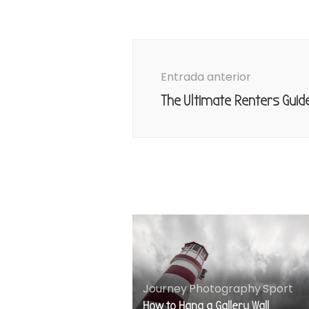
Navegación
de
Entrada anterior
entradas
The Ultimate Renters Guid
Journey
,
Photography
,
Sport
How to Hang a Gallery Wall