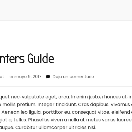
nters Guide
en
et
en
mayo 9, 2017
Deja un comentario
The
Ultimate
Renters
liquet nec, vulputate eget, arcu. In enim justo, rhoncus ut, 
Guide
de mollis pretium. Integer tincidunt. Cras dapibus. Vivamu
 Aenean leo ligula, porttitor eu, consequat vitae, eleifen
ugiat a, tellus. Phasellus viverra nulla ut metus varius lao
 augue. Curabitur ullamcorper ultricies nisi.