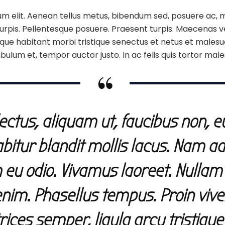
m elit. Aenean tellus metus, bibendum sed, posuere ac, m
 turpis. Pellentesque posuere. Praesent turpis. Maecenas v
sque habitant morbi tristique senectus et netus et males
bulum et, tempor auctor justo. In ac felis quis tortor mal
lectus, aliquam ut, faucibus non, e
abitur blandit mollis lacus. Nam ad
 eu odio. Vivamus laoreet. Nullam 
enim. Phasellus tempus. Proin viver
rices semper, ligula arcu tristique