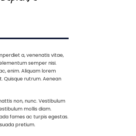
imperdiet a, venenatis vitae,
s elementum semper nisi.
d ac, enim. Aliquam lorem
reet. Quisque rutrum. Aenean
attis non, nunc. Vestibulum
estibulum mollis diam.
uada fames ac turpis egestas.
esuada pretium.