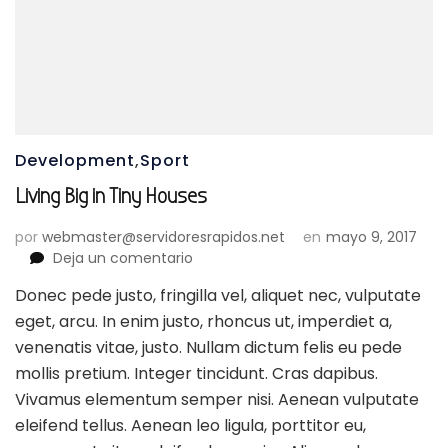
Development
,
Sport
Living Big in Tiny Houses
por
webmaster@servidoresrapidos.net
en
mayo 9, 2017
en
Deja un comentario
Living
Donec pede justo, fringilla vel, aliquet nec, vulputate
Big
eget, arcu. In enim justo, rhoncus ut, imperdiet a,
in
Tiny
venenatis vitae, justo. Nullam dictum felis eu pede
Houses
mollis pretium. Integer tincidunt. Cras dapibus.
Vivamus elementum semper nisi. Aenean vulputate
eleifend tellus. Aenean leo ligula, porttitor eu,