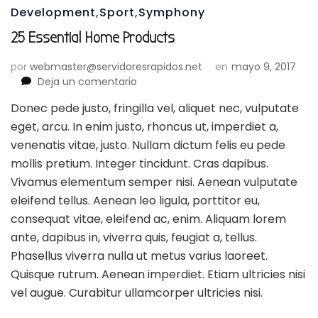
Development
,
Sport
,
Symphony
25 Essential Home Products
por
webmaster@servidoresrapidos.net
en
mayo 9, 2017
en
Deja un comentario
25
Donec pede justo, fringilla vel, aliquet nec, vulputate
Essential
eget, arcu. In enim justo, rhoncus ut, imperdiet a,
Home
Products
venenatis vitae, justo. Nullam dictum felis eu pede
mollis pretium. Integer tincidunt. Cras dapibus.
Vivamus elementum semper nisi. Aenean vulputate
eleifend tellus. Aenean leo ligula, porttitor eu,
consequat vitae, eleifend ac, enim. Aliquam lorem
ante, dapibus in, viverra quis, feugiat a, tellus.
Phasellus viverra nulla ut metus varius laoreet.
Quisque rutrum. Aenean imperdiet. Etiam ultricies nisi
vel augue. Curabitur ullamcorper ultricies nisi.