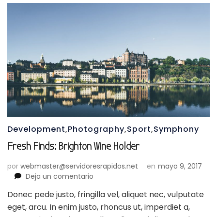
Development
,
Photography
,
Sport
,
Symphony
Fresh Finds: Brighton Wine Holder
por
webmaster@servidoresrapidos.net
en
mayo 9, 2017
en
Deja un comentario
Fresh
Donec pede justo, fringilla vel, aliquet nec, vulputate
Finds:
eget, arcu. In enim justo, rhoncus ut, imperdiet a,
Brighton
Wine