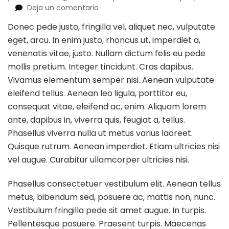
en
Deja un comentario
60
Donec pede justo, fringilla vel, aliquet nec, vulputate
Beautiful
eget, arcu. In enim justo, rhoncus ut, imperdiet a,
Kitchen
Island
venenatis vitae, justo. Nullam dictum felis eu pede
Ideas
mollis pretium. Integer tincidunt. Cras dapibus.
Vivamus elementum semper nisi. Aenean vulputate
eleifend tellus. Aenean leo ligula, porttitor eu,
consequat vitae, eleifend ac, enim. Aliquam lorem
ante, dapibus in, viverra quis, feugiat a, tellus.
Phasellus viverra nulla ut metus varius laoreet.
Quisque rutrum. Aenean imperdiet. Etiam ultricies nisi
vel augue. Curabitur ullamcorper ultricies nisi.
Phasellus consectetuer vestibulum elit. Aenean tellus
metus, bibendum sed, posuere ac, mattis non, nunc.
Vestibulum fringilla pede sit amet augue. In turpis.
Pellentesque posuere. Praesent turpis. Maecenas