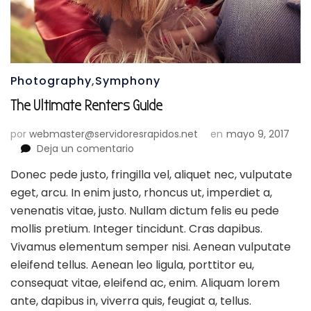
Photography
,
Symphony
The Ultimate Renters Guide
por
webmaster@servidoresrapidos.net
en
mayo 9, 2017
en
Deja un comentario
The
Donec pede justo, fringilla vel, aliquet nec, vulputate
Ultimate
eget, arcu. In enim justo, rhoncus ut, imperdiet a,
Renters
Guide
venenatis vitae, justo. Nullam dictum felis eu pede
mollis pretium. Integer tincidunt. Cras dapibus.
Vivamus elementum semper nisi. Aenean vulputate
eleifend tellus. Aenean leo ligula, porttitor eu,
consequat vitae, eleifend ac, enim. Aliquam lorem
ante, dapibus in, viverra quis, feugiat a, tellus.