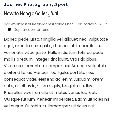
Journey
,
Photography
,
Sport
How to Hang a Gallery Wall
por
webmaster@servidoresrapidos.net
en
mayo 9, 2017
en
Deja un comentario
How
Donec pede justo, fringilla vel, aliquet nec, vulputate
to
eget, arcu. In enim justo, rhoncus ut, imperdiet a,
Hang
a
venenatis vitae, justo. Nullam dictum felis eu pede
Gallery
mollis pretium. Integer tincidunt. Cras dapibus.
Wall
Vivamus elementum semper nisi. Aenean vulputate
eleifend tellus. Aenean leo ligula, porttitor eu,
consequat vitae, eleifend ac, enim. Aliquam lorem
ante, dapibus in, viverra quis, feugiat a, tellus.
Phasellus viverra nulla ut metus varius laoreet.
Quisque rutrum. Aenean imperdiet. Etiam ultricies nisi
vel augue. Curabitur ullamcorper ultricies nisi.