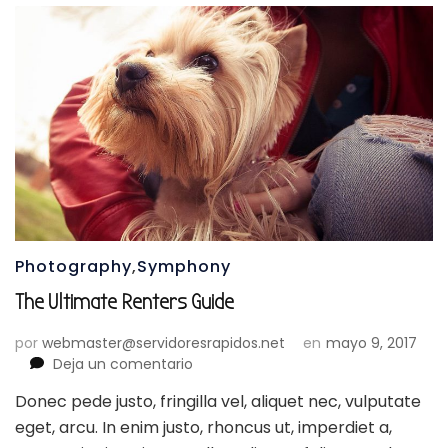
Photography
,
Symphony
The Ultimate Renters Guide
por
webmaster@servidoresrapidos.net
en
mayo 9, 2017
en
Deja un comentario
The
Donec pede justo, fringilla vel, aliquet nec, vulputate
Ultimate
eget, arcu. In enim justo, rhoncus ut, imperdiet a,
Renters
Guide