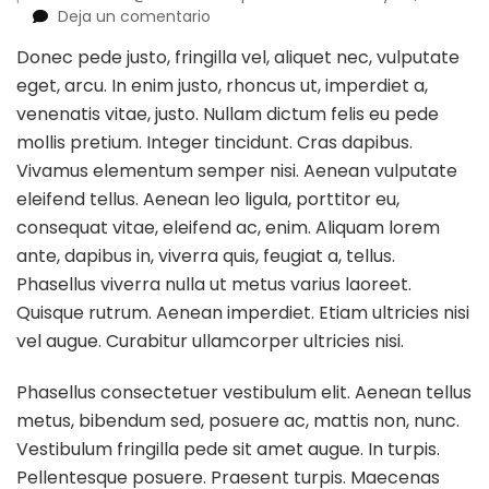
en
Deja un comentario
Fresh
Donec pede justo, fringilla vel, aliquet nec, vulputate
Finds:
eget, arcu. In enim justo, rhoncus ut, imperdiet a,
Brighton
Wine
venenatis vitae, justo. Nullam dictum felis eu pede
Holder
mollis pretium. Integer tincidunt. Cras dapibus.
Vivamus elementum semper nisi. Aenean vulputate
eleifend tellus. Aenean leo ligula, porttitor eu,
consequat vitae, eleifend ac, enim. Aliquam lorem
ante, dapibus in, viverra quis, feugiat a, tellus.
Phasellus viverra nulla ut metus varius laoreet.
Quisque rutrum. Aenean imperdiet. Etiam ultricies nisi
vel augue. Curabitur ullamcorper ultricies nisi.
Phasellus consectetuer vestibulum elit. Aenean tellus
metus, bibendum sed, posuere ac, mattis non, nunc.
Vestibulum fringilla pede sit amet augue. In turpis.
Pellentesque posuere. Praesent turpis. Maecenas